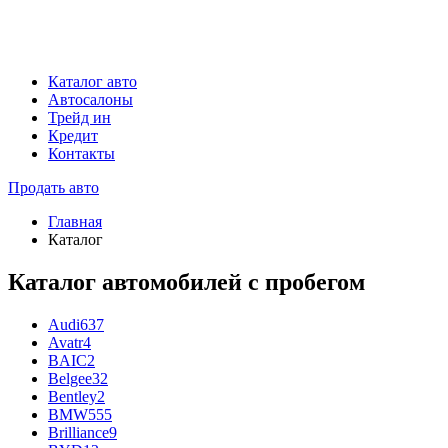
Каталог авто
Автосалоны
Трейд ин
Кредит
Контакты
Продать авто
Главная
Каталог
Каталог автомобилей с пробегом
Audi
637
Avatr
4
BAIC
2
Belgee
32
Bentley
2
BMW
555
Brilliance
9