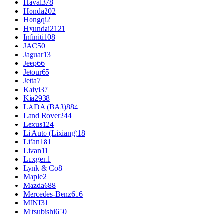
Haval
378
Honda
202
Hongqi
2
Hyundai
2121
Infiniti
108
JAC
50
Jaguar
13
Jeep
66
Jetour
65
Jetta
7
Kaiyi
37
Kia
2938
LADA (ВАЗ)
884
Land Rover
244
Lexus
124
Li Auto (Lixiang)
18
Lifan
181
Livan
11
Luxgen
1
Lynk & Co
8
Maple
2
Mazda
688
Mercedes-Benz
616
MINI
31
Mitsubishi
650