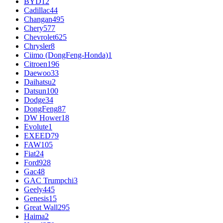
BYD
12
Cadillac
44
Changan
495
Chery
577
Chevrolet
625
Chrysler
8
Ciimo (DongFeng-Honda)
1
Citroen
196
Daewoo
33
Daihatsu
2
Datsun
100
Dodge
34
DongFeng
87
DW Hower
18
Evolute
1
EXEED
79
FAW
105
Fiat
24
Ford
928
Gac
48
GAC Trumpchi
3
Geely
445
Genesis
15
Great Wall
295
Haima
2