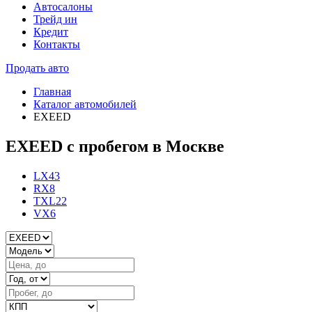
Автосалоны
Трейд ин
Кредит
Контакты
Продать авто
Главная
Каталог автомобилей
EXEED
EXEED с пробегом в Москве
LX
43
RX
8
TXL
22
VX
6