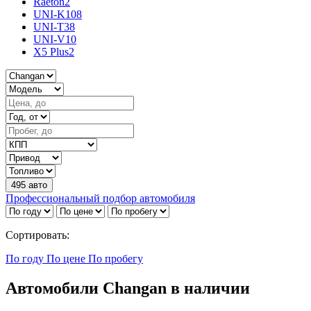
Raeton
2
UNI-K
108
UNI-T
38
UNI-V
10
X5 Plus
2
495 авто
Профессиональный подбор автомобиля
Сортировать:
По году
По цене
По пробегу
Автомобили Changan в наличии