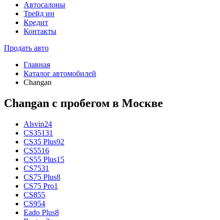
Автосалоны
Трейд ин
Кредит
Контакты
Продать авто
Главная
Каталог автомобилей
Changan
Changan с пробегом в Москве
Alsvin
24
CS35
131
CS35 Plus
92
CS55
16
CS55 Plus
15
CS75
31
CS75 Plus
8
CS75 Pro
1
CS85
5
CS95
4
Eado Plus
8